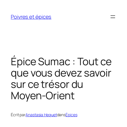
Aller
au
Poivres et épices
contenu
Épice Sumac : Tout ce
que vous devez savoir
sur ce trésor du
Moyen-Orient
Écrit par
Anastasia Hequet
dans
Épices