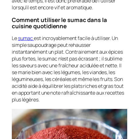
avec le temps, il est donc préférable de l’utiliser
lorsqu’il est encore vif et aromatique.
Comment utiliser le sumac dans la
cuisine quotidienne
Le
sumac
est incroyablement facile à utiliser. Un
simple saupoudrage peut rehausser
instantanément un plat. Contrairement aux épices
plus fortes, le sumac n’est pas écrasant ; il sublime
les saveurs avec une fraîcheur acidulée et nette. Il
se marie bien avec les légumes, les viandes, les
légumineuses, les céréales et même les fruits. Son
acidité aide à équilibrer les plats riches et gras tout
en apportant une note rafraîchissante aux recettes
plus légères.