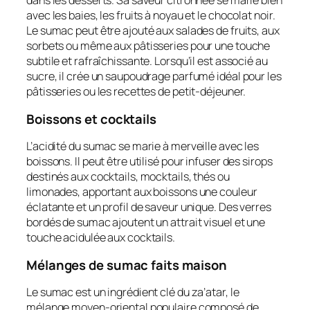
dans les desserts. Sa saveur citronnée se marie bien
avec les baies, les fruits à noyau et le chocolat noir.
Le sumac peut être ajouté aux salades de fruits, aux
sorbets ou même aux pâtisseries pour une touche
subtile et rafraîchissante. Lorsqu’il est associé au
sucre, il crée un saupoudrage parfumé idéal pour les
pâtisseries ou les recettes de petit-déjeuner.
Boissons et cocktails
L’acidité du sumac se marie à merveille avec les
boissons. Il peut être utilisé pour infuser des sirops
destinés aux cocktails, mocktails, thés ou
limonades, apportant aux boissons une couleur
éclatante et un profil de saveur unique. Des verres
bordés de sumac ajoutent un attrait visuel et une
touche acidulée aux cocktails.
Mélanges de sumac faits maison
Le sumac est un ingrédient clé du za’atar, le
mélange moyen-oriental populaire composé de