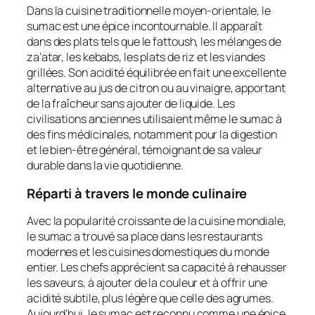
Dans la cuisine traditionnelle moyen-orientale, le
sumac est une épice incontournable. Il apparaît
dans des plats tels que le fattoush, les mélanges de
za’atar, les kebabs, les plats de riz et les viandes
grillées. Son acidité équilibrée en fait une excellente
alternative au jus de citron ou au vinaigre, apportant
de la fraîcheur sans ajouter de liquide. Les
civilisations anciennes utilisaient même le sumac à
des fins médicinales, notamment pour la digestion
et le bien-être général, témoignant de sa valeur
durable dans la vie quotidienne.
Réparti à travers le monde culinaire
Avec la popularité croissante de la cuisine mondiale,
le sumac a trouvé sa place dans les restaurants
modernes et les cuisines domestiques du monde
entier. Les chefs apprécient sa capacité à rehausser
les saveurs, à ajouter de la couleur et à offrir une
acidité subtile, plus légère que celle des agrumes.
Aujourd’hui, le sumac est reconnu comme une épice