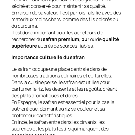
séché et conservé pour maintenir sa qualité.
En raison de sa valeur, il est parfois falsifié avec des
matériaux moins chers, comme des fils colorés ou
du curcuma.
Il est donc important pour les acheteurs de
rechercher du
safran premium
,
pur
ou de
qualité
supérieure
auprès de sources fiables.
Importance culturelle du safran
Le safran occupe une place centrale dans de
nombreuses traditions culinaires et culturelles.
Dans la cuisine perse, le safran est utilisé pour
parfumer le riz, les desserts et les ragoûts, créant
des plats aromatiques et dorés.
En Espagne, le safran est essentiel pour la paella
authentique, donnant au riz sa couleur et sa
profondeur caractéristiques.
En Inde, le safran entre dans les biryanis, les
sucreries et les plats festifs qui marquent des