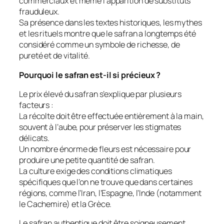
commerciaux et même l’apparition de substituts
frauduleux.
Sa présence dans les textes historiques, les mythes
et les rituels montre que le safran a longtemps été
considéré comme un symbole de richesse, de
pureté et de vitalité.
Pourquoi le safran est-il si précieux ?
Le prix élevé du safran s’explique par plusieurs
facteurs :
La récolte doit être effectuée entièrement à la main,
souvent à l’aube, pour préserver les stigmates
délicats.
Un nombre énorme de fleurs est nécessaire pour
produire une petite quantité de safran.
La culture exige des conditions climatiques
spécifiques que l’on ne trouve que dans certaines
régions, comme l’Iran, l’Espagne, l’Inde (notamment
le Cachemire) et la Grèce.
Le safran authentique doit être soigneusement