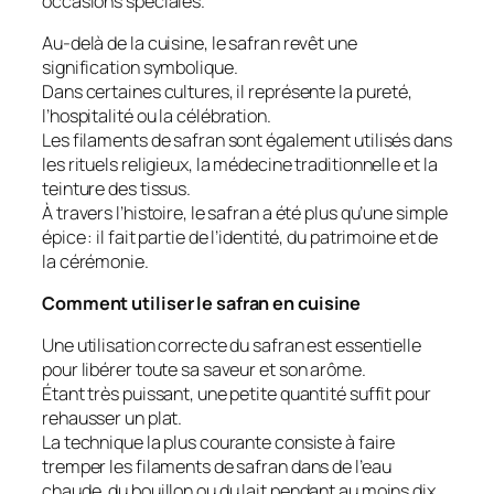
occasions spéciales.
Au-delà de la cuisine, le safran revêt une
signification symbolique.
Dans certaines cultures, il représente la pureté,
l’hospitalité ou la célébration.
Les filaments de safran sont également utilisés dans
les rituels religieux, la médecine traditionnelle et la
teinture des tissus.
À travers l’histoire, le safran a été plus qu’une simple
épice : il fait partie de l’identité, du patrimoine et de
la cérémonie.
Comment utiliser le safran en cuisine
Une utilisation correcte du safran est essentielle
pour libérer toute sa saveur et son arôme.
Étant très puissant, une petite quantité suffit pour
rehausser un plat.
La technique la plus courante consiste à faire
tremper les filaments de safran dans de l’eau
chaude, du bouillon ou du lait pendant au moins dix