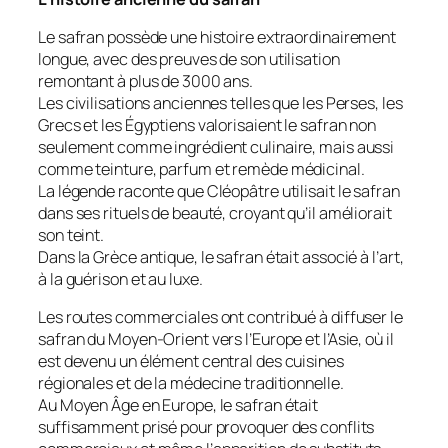
Le safran possède une histoire extraordinairement
longue, avec des preuves de son utilisation
remontant à plus de 3000 ans.
Les civilisations anciennes telles que les Perses, les
Grecs et les Égyptiens valorisaient le safran non
seulement comme ingrédient culinaire, mais aussi
comme teinture, parfum et remède médicinal.
La légende raconte que Cléopâtre utilisait le safran
dans ses rituels de beauté, croyant qu’il améliorait
son teint.
Dans la Grèce antique, le safran était associé à l’art,
à la guérison et au luxe.
Les routes commerciales ont contribué à diffuser le
safran du Moyen-Orient vers l’Europe et l’Asie, où il
est devenu un élément central des cuisines
régionales et de la médecine traditionnelle.
Au Moyen Âge en Europe, le safran était
suffisamment prisé pour provoquer des conflits