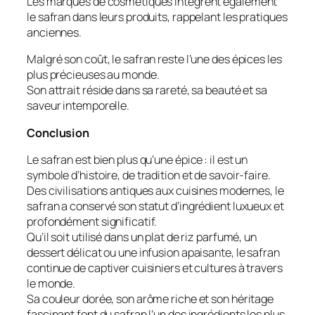
Les marques de cosmétiques intègrent également
le safran dans leurs produits, rappelant les pratiques
anciennes.
Malgré son coût, le safran reste l’une des épices les
plus précieuses au monde.
Son attrait réside dans sa rareté, sa beauté et sa
saveur intemporelle.
Conclusion
Le safran est bien plus qu’une épice : il est un
symbole d’histoire, de tradition et de savoir-faire.
Des civilisations antiques aux cuisines modernes, le
safran a conservé son statut d’ingrédient luxueux et
profondément significatif.
Qu’il soit utilisé dans un plat de riz parfumé, un
dessert délicat ou une infusion apaisante, le safran
continue de captiver cuisiniers et cultures à travers
le monde.
Sa couleur dorée, son arôme riche et son héritage
fascinant font du safran l’un des ingrédients les plus