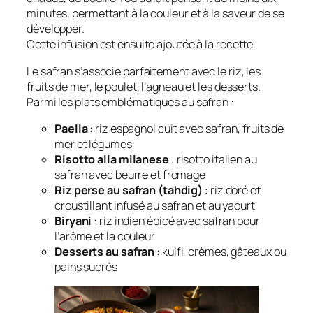
minutes, permettant à la couleur et à la saveur de se
développer.
Cette infusion est ensuite ajoutée à la recette.
Le safran s’associe parfaitement avec le riz, les
fruits de mer, le poulet, l’agneau et les desserts.
Parmi les plats emblématiques au safran :
Paella
: riz espagnol cuit avec safran, fruits de
mer et légumes
Risotto alla milanese
: risotto italien au
safran avec beurre et fromage
Riz perse au safran (tahdig)
: riz doré et
croustillant infusé au safran et au yaourt
Biryani
: riz indien épicé avec safran pour
l’arôme et la couleur
Desserts au safran
: kulfi, crèmes, gâteaux ou
pains sucrés