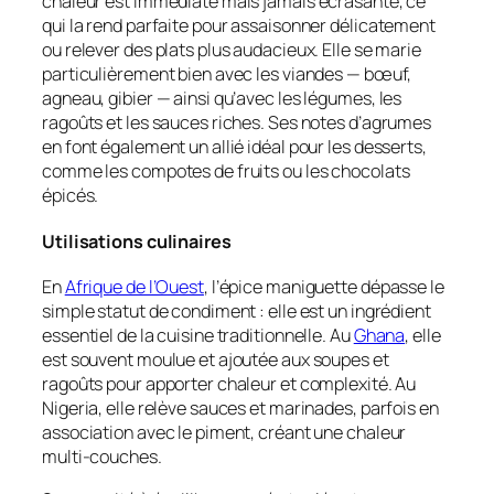
chaleur est immédiate mais jamais écrasante, ce
qui la rend parfaite pour assaisonner délicatement
ou relever des plats plus audacieux. Elle se marie
particulièrement bien avec les viandes — bœuf,
agneau, gibier — ainsi qu’avec les légumes, les
ragoûts et les sauces riches. Ses notes d’agrumes
en font également un allié idéal pour les desserts,
comme les compotes de fruits ou les chocolats
épicés.
Utilisations culinaires
En
Afrique de l’Ouest
, l’épice maniguette dépasse le
simple statut de condiment : elle est un ingrédient
essentiel de la cuisine traditionnelle. Au
Ghana
, elle
est souvent moulue et ajoutée aux soupes et
ragoûts pour apporter chaleur et complexité. Au
Nigeria, elle relève sauces et marinades, parfois en
association avec le piment, créant une chaleur
multi-couches.