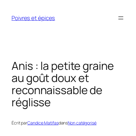
Aller
au
Poivres et épices
contenu
Anis : la petite graine
au goût doux et
reconnaissable de
réglisse
Écrit par
Candice Matifas
dans
Non catégorisé