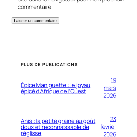
commentaire.
PLUS DE PUBLICATIONS
19
Épice Maniguette : le joyau
mars
épicé d’Afrique de l’Ouest
2026
23
Anis : la petite graine au goût
février
doux et reconnaissable de
réglisse
2026