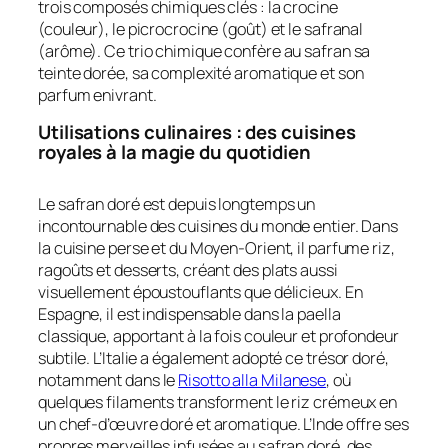
trois composés chimiques clés : la crocine
(couleur), le picrocrocine (goût) et le safranal
(arôme). Ce trio chimique confère au safran sa
teinte dorée, sa complexité aromatique et son
parfum enivrant.
Utilisations culinaires : des cuisines
royales à la magie du quotidien
Le safran doré est depuis longtemps un
incontournable des cuisines du monde entier. Dans
la cuisine perse et du Moyen-Orient, il parfume riz,
ragoûts et desserts, créant des plats aussi
visuellement époustouflants que délicieux. En
Espagne, il est indispensable dans la paella
classique, apportant à la fois couleur et profondeur
subtile. L’Italie a également adopté ce trésor doré,
notamment dans le
Risotto alla Milanese
, où
quelques filaments transforment le riz crémeux en
un chef-d’œuvre doré et aromatique. L’Inde offre ses
propres merveilles infusées au safran doré, des