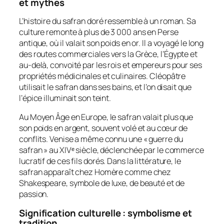
et mythes
L’histoire du safran doré ressemble à un roman. Sa
culture remonte à plus de 3 000 ans en Perse
antique, où il valait son poids en or. Il a voyagé le long
des routes commerciales vers la Grèce, l’Égypte et
au-delà, convoité par les rois et empereurs pour ses
propriétés médicinales et culinaires. Cléopâtre
utilisait le safran dans ses bains, et l’on disait que
l’épice illuminait son teint.
Au Moyen Âge en Europe, le safran valait plus que
son poids en argent, souvent volé et au cœur de
conflits. Venise a même connu une « guerre du
safran » au XIVᵉ siècle, déclenchée par le commerce
lucratif de ces fils dorés. Dans la littérature, le
safran apparaît chez Homère comme chez
Shakespeare, symbole de luxe, de beauté et de
passion.
Signification culturelle : symbolisme et
tradition