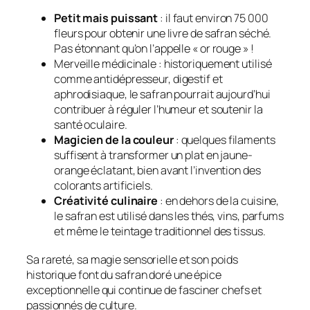
Petit mais puissant
: il faut environ 75 000
fleurs pour obtenir une livre de safran séché.
Pas étonnant qu’on l’appelle « or rouge » !
Merveille médicinale : historiquement utilisé
comme antidépresseur, digestif et
aphrodisiaque, le safran pourrait aujourd’hui
contribuer à réguler l’humeur et soutenir la
santé oculaire.
Magicien de la couleur
: quelques filaments
suffisent à transformer un plat en jaune-
orange éclatant, bien avant l’invention des
colorants artificiels.
Créativité culinaire
: en dehors de la cuisine,
le safran est utilisé dans les thés, vins, parfums
et même le teintage traditionnel des tissus.
Sa rareté, sa magie sensorielle et son poids
historique font du safran doré une épice
exceptionnelle qui continue de fasciner chefs et
passionnés de culture.