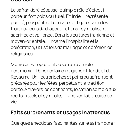
Le safran doré dépasse le simple rôle d’épice ; il
porte un fort poids culturel. En Inde, il représente
pureté, prospérité et courage, et figure parmi les
trois couleurs du drapeau national, symbolisant
sacrifice et vaillance. Dans les cultures iranienne et
moyen-orientale, il incarne l’hospitalité et la
célébration, utilisé lors de mariages et cérémonies
religieuses.
Même en Europe, le fil de safran a un rôle
cérémonial. Dans certaines régions d’Irlande et du
Royaume-Uni, des brioches et pains au safran sont
préparés pour les fêtes, perpétuant la tradition
dorée. À travers les continents, le safran se mêle aux
récits, rituels et symboles — une véritable épice de
vie.
Faits surprenants et usages inattendus
Quelques anecdotes fascinantes sur le safran doré :