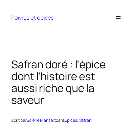
Aller
au
Poivres et épices
contenu
Safran doré : l’épice
dont l’histoire est
aussi riche que la
saveur
Écrit par
Solène Mansart
dans
Épices
, 
Safran