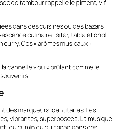
ec de tambour rappelle le piment, vif
uées dans des cuisines ou des bazars
cence culinaire : sitar, tabla et dhol
n curry. Ces « arômes musicaux »
 la cannelle » ou « brûlant comme le
 souvenirs.
e
nt des marqueurs identitaires. Les
ées, vibrantes, superposées. La musique
ent, du cumin ou du cacao dans des