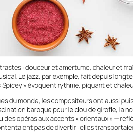
trastes : douceur et amertume, chaleur et fra
ical. Le jazz, par exemple, fait depuis longte
u « Spicey » évoquent rythme, piquant et chale
ues du monde, les compositeurs ont aussi puis
ascination baroque pour le
clou de girofle
, la 
 des opéras aux accents « orientaux » — refl
entaient pas de divertir : elles transportaien