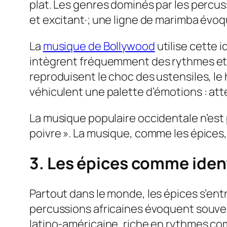
plat. Les genres dominés par les percus
et excitant·; une ligne de marimba évo
La
musique de Bollywood
utilise cette 
intègrent fréquemment des rythmes et de
reproduisent le choc des ustensiles, le
véhiculent une palette d’émotions : atte
La musique populaire occidentale n’est 
poivre ». La musique, comme les épices, 
3. Les épices comme ident
Partout dans le monde, les épices s’ent
percussions africaines évoquent souven
latino-américaine, riche en rythmes com