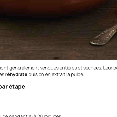
ont généralement vendues entières et séchées. Leur pea
les
réhydrate
puis on en extrait la pulpe.
 par étape
aude pendant 15 à 20 minutes.