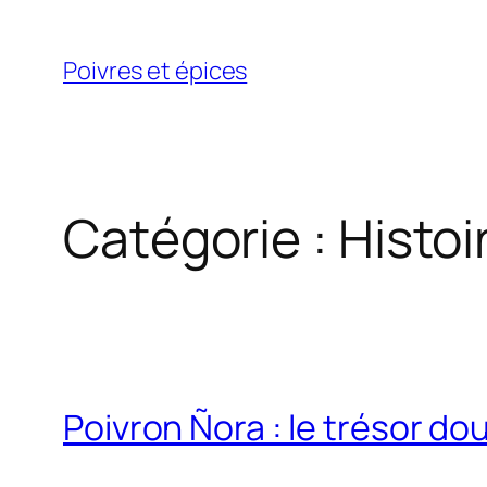
Aller
au
Poivres et épices
contenu
Catégorie :
Histoi
Poivron Ñora : le trésor d