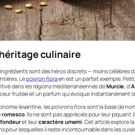
héritage culinaire
ngrédients sont des héros discrets — moins célèbres d
entières. Le
poivron ñora
en est un parfait exemple. Petit
ultivé dans les régions méditerranéennes de
Murcie
, d’
A
eur fruitée et un parfum qui évoque instantanément la 
onomie levantine, les poivrons ñora sont la base de n
e
romesco
. Ils ne sont pas appréciés pour leur piquant
ofondeur
et leur
caractère umami
. Cet article explore 
isons pour lesquelles il reste incontournable dans les cu