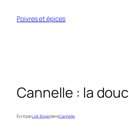
Aller
au
Poivres et épices
contenu
Cannelle : la douc
Écrit par
Loïk Boyer
dans
Cannelle