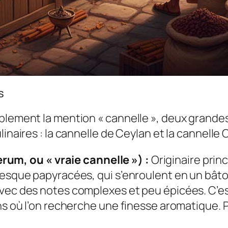
s
mplement la mention « cannelle », deux grande
inaires : la cannelle de Ceylan et la cannelle 
erum
, ou « vraie cannelle ») :
Originaire prin
resque papyracées, qui s’enroulent en un bâton
vec des notes complexes et peu épicées. C’est
ns où l’on recherche une finesse aromatique. Pl