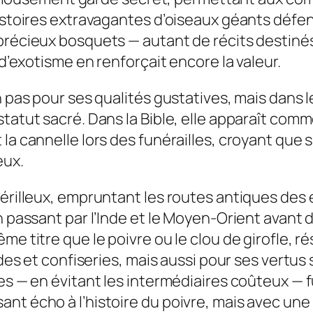
histoires extravagantes d’oiseaux géants défe
 précieux bosquets — autant de récits destiné
 d’exotisme en renforçait encore la valeur.
on pas pour ses qualités gustatives, mais dan
tatut sacré. Dans la Bible, elle apparaît comm
 la cannelle lors des funérailles, croyant que
eux.
érilleux, empruntant les routes antiques des é
n passant par l’Inde et le Moyen-Orient avant
me titre que le poivre ou le clou de girofle, ré
andes et confiseries, mais aussi pour ses vert
ces — en évitant les intermédiaires coûteux — 
nt écho à l’histoire du poivre, mais avec une